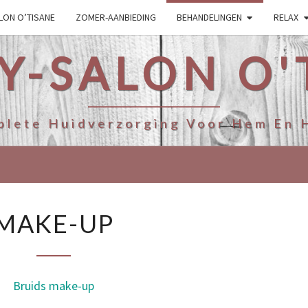
LON O’TISANE
ZOMER-AANBIEDING
BEHANDELINGEN
RELAX
Y-SALON O'
lete Huidverzorging Voor Hem En 
MAKE-
MAKE-UP
UP
Bruids make-up