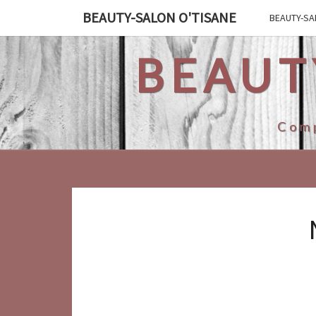
Ga
BEAUTY-SALON O'TISANE
BEAUTY-SA
naar
de
BEAUT
content
Comp